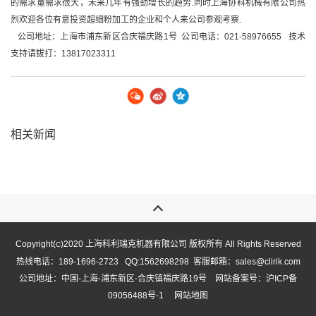
的需求量需求很大，未来几年有强劲增长的趋势.同时上海协科机械有限公司热
烈欢迎各位有意投资超细粉加工的企业和个人来公司参观考察.
公司地址：上海市浦东新区合庆福庆路1号 公司电话：021-58976655 技术
支持请拔打：13817023311
相关新闻
Copyright(
)2020 上海科利瑞克机器有限公司 版权所有 All Rights Reserved
C
热线电话：189-1696-2723 QQ:1562698298 客服邮箱：sales@clirik.com
公司地址：中国-上海-浦东新区-合庆镇福庆路19号 网站备案号：
沪ICP备
09056488号-1
网站地图