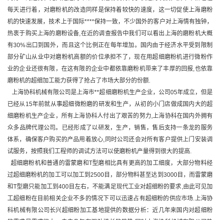
每天进行着，对磨粉机的改造同样是保持着较快的速度，这一切促使上海磨粉
机的快速发展，技术上于国际****保持一致，不少国外的客户对上海情有独钟，
热衷于购买上海的磨粉设备,在近的调查报告中我们可以看出上海的磨粉机大概
有30%出口到国外，而且这个比例正在每年增加。国内由于经济水平受到限制
部分矿山从业中对磨粉机高额的价位承担不了，现在用超细磨粉机进行微粉作
业的企业还很有限，在这有限的企业中都依靠磨粉机带来了丰厚的回报,也依靠
磨粉机的超细加工能力获得了抢占了市场大部分的份额.
上海协科机械有限公司是上海市**超细磨粉机生产企业，公司05年成立，但是
已经从15年前就从事超细微粉磨的研发和生产，从初的小门店做成国内大的超
细磨粉机生产企业，所有上海协科人付出了艰苦的努力,上海协科在国内外拥有
众多品牌代理公司。已经形成了以研发，生产，销售，售后支持一条龙的服务
体系，确保客户购买的产品用着放心,同时公司还会对所有客户提供上门安装调
试服务，按照我们工程师的调试方法可以使磨粉机产量得到很大的提高.
超细磨粉机和普通的雷蒙磨和T型磨相比具有更高的加工细度，大部分物料经
过超细磨粉机的加工可以加工到2500目，部分物料甚至达到3000目，而雷蒙磨
和T型磨只能加工到400目左右，不能满足现代工业对超细粉的要求,由此可见加
工超细粉在目前相关企业不多的情况下可以迅速占有超细粉的供应市场.上海协
科机械有限公司长兴超细粉加工基地提供的数据分析：近几年来国内对超细粉