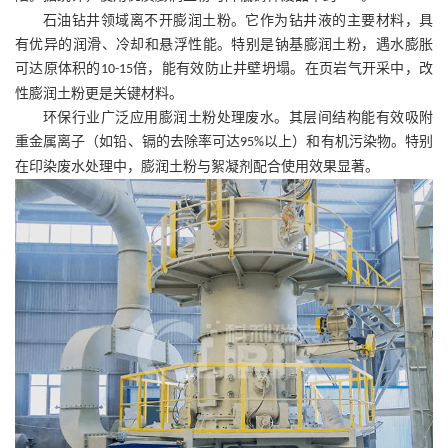
石油钻井领域离不开膨润土粉。它作为钻井液的主要材料，具
有优异的润滑、冷却和悬浮性能。特别是钠基膨润土粉，遇水膨胀
可达原体积的
倍，能有效防止井壁坍塌。在页岩气开采中，改
10-15
性膨润土粉更是关键材料。
环保行业广泛应用膨润土粉处理废水。其层间结构能有效吸附
重金属离子（如铅、镉的去除率可达
以上）和有机污染物。特别
95%
在印染废水处理中，膨润土粉与絮凝剂配合使用效果显著。