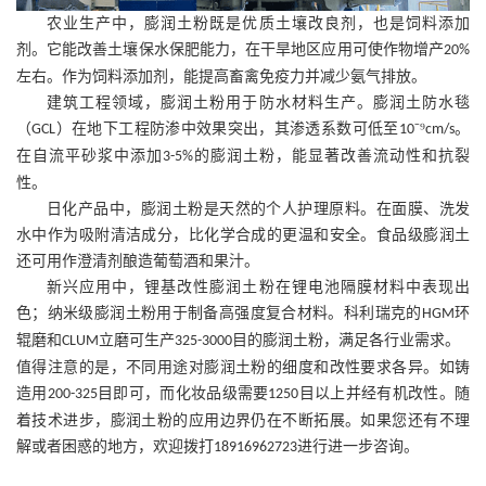
农业生产中，膨润土粉既是优质土壤改良剂，也是饲料添加
剂。它能改善土壤保水保肥能力，在干旱地区应用可使作物增产
20%
左右。作为饲料添加剂，能提高畜禽免疫力并减少氨气排放。
建筑工程领域，膨润土粉用于防水材料生产。膨润土防水毯
（
）在地下工程防渗中效果突出，其渗透系数可低至
⁻⁹
。
GCL
10
cm/s
在自流平砂浆中添加
的膨润土粉，能显著改善流动性和抗裂
3-5%
性。
日化产品中，膨润土粉是天然的个人护理原料。在面膜、洗发
水中作为吸附清洁成分，比化学合成的更温和安全。食品级膨润土
还可用作澄清剂酿造葡萄酒和果汁。
新兴应用中，锂基改性膨润土粉在锂电池隔膜材料中表现出
色；纳米级膨润土粉用于制备高强度复合材料。科利瑞克的
环
HGM
辊磨和
立磨可生产
目的膨润土粉，满足各行业需求。
CLUM
325-3000
值得注意的是，不同用途对膨润土粉的细度和改性要求各异。如铸
造用
目即可，而化妆品级需要
目以上并经有机改性。随
200-325
1250
着技术进步，膨润土粉的应用边界仍在不断拓展。如果您还有不理
解或者困惑的地方，欢迎拨打
进行进一步咨询。
18916962723