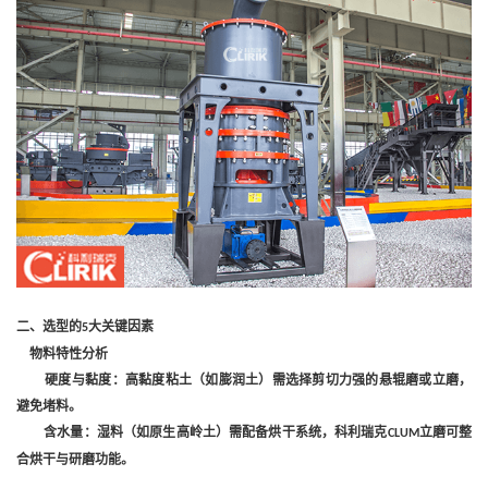
二、选型的
大关键因素
5
‌物料特性分析‌
‌硬度与黏度‌：高黏度粘土（如膨润土）需选择剪切力强的悬辊磨或立磨，
避免堵料。
‌含水量‌：湿料（如原生高岭土）需配备烘干系统，科利瑞克
立磨可整
CLUM
合烘干与研磨功能。