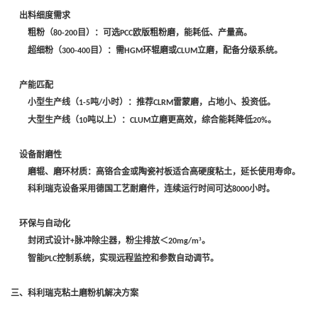
‌出料细度需求‌
‌粗粉（
目）‌：可选
欧版粗粉磨，能耗低、产量高。
80-200
PCC
‌超细粉（
目）‌：需
环辊磨或
立磨，配备分级系统。
300-400
HGM
CLUM
‌产能匹配‌
小型生产线（
吨
小时）：推荐
雷蒙磨，占地小、投资低。
1-5
/
CLRM
大型生产线（
吨以上）：
立磨更高效，综合能耗降低
。
10
CLUM
20%
‌设备耐磨性‌
磨辊、磨环材质：高铬合金或陶瓷衬板适合高硬度粘土，延长使用寿命。
科利瑞克设备采用德国工艺耐磨件，连续运行时间可达
小时。
8000
‌环保与自动化‌
封闭式设计
脉冲除尘器，粉尘排放＜
³。
+
20mg/m
智能
控制系统，实现远程监控和参数自动调节。
PLC
三、科利瑞克粘土磨粉机解决方案