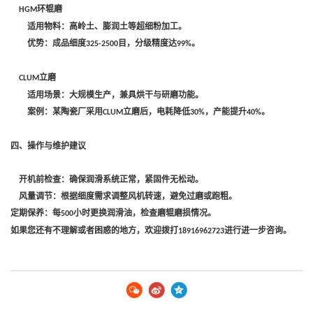
环辊磨‌
HGM
适用物料：高岭土、膨润土等超细粉加工。
优势：成品细度
目，分级精度达
。
325-2500
99%
立磨‌
CLUM
适用场景：大规模生产，兼具烘干与研磨功能。
案例：某陶瓷厂采用
立磨后，电耗降低
，产能提升
。
CLUM
30%
40%
四、操作与维护建议
‌开机前检查‌：确保润滑系统正常，紧固件无松动。
‌风量调节‌：根据细度需求调整风机转速，避免过磨或跑粗。
‌定期保养‌：每
小时更换润滑油，检查磨辊磨损情况。
500
如果您还有不理解或者困惑的地方，欢迎拨打
进行进一步咨询。
18916962723