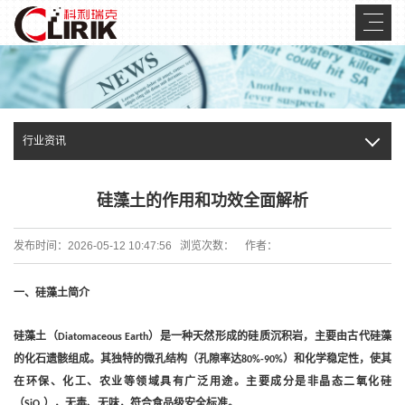
行业资讯
硅藻土的作用和功效全面解析
发布时间：2026-05-12 10:47:56 浏览次数：
作者：
‌一、硅藻土简介‌
硅藻土（
）是一种天然形成的硅质沉积岩，主要由古代硅藻
Diatomaceous Earth
的化石遗骸组成。其独特的微孔结构（孔隙率达
）和化学稳定性，使其
80%-90%
在环保、化工、农业等领域具有广泛用途。主要成分是非晶态二氧化硅
（
₂），无毒、无味，符合食品级安全标准。
SiO