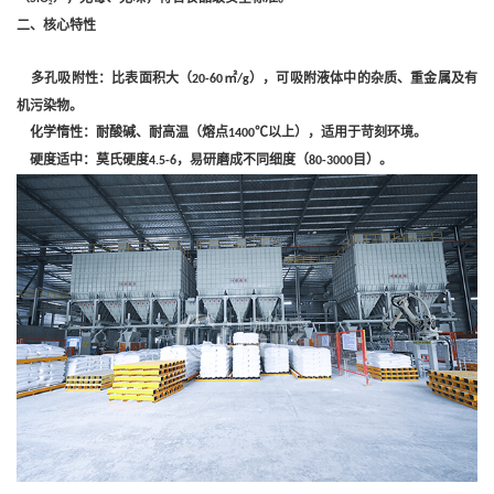
‌二、核心特性‌
‌多孔吸附性‌：比表面积大（
㎡
），可吸附液体中的杂质、重金属及有
20-60
/g
机污染物。
‌化学惰性‌：耐酸碱、耐高温（熔点
℃以上），适用于苛刻环境。
1400
‌硬度适中‌：莫氏硬度
，易研磨成不同细度（
目）。
4.5-6
80-3000