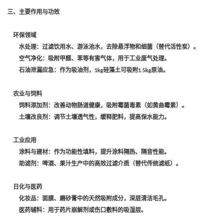
‌三、主要作用与功效‌
‌环保领域‌
‌水处理‌：过滤饮用水、游泳池水，去除悬浮物和细菌（替代活性炭）。
‌空气净化‌：吸附甲醛、苯等有害气体，用于工业废气处理。
‌石油泄漏应急‌：作为吸油剂，
硅藻土可吸附
原油。
1kg
1.5kg
‌农业与饲料‌
‌饲料添加剂‌：改善动物肠道健康，吸附霉菌毒素（如黄曲霉素）。
‌土壤改良剂‌：调节土壤透气性，缓释肥料，提高保水能力。
‌工业应用‌
‌涂料与建材‌：作为功能性填料，提升涂料隔热、隔音性能。
‌助滤剂‌：啤酒、果汁生产中的高效过滤介质（替代传统滤纸）。
‌日化与医药‌
‌化妆品‌：面膜、磨砂膏中的天然吸附成分，深层清洁毛孔。
‌医药辅料‌：用于药片崩解剂或伤口敷料的吸湿层。