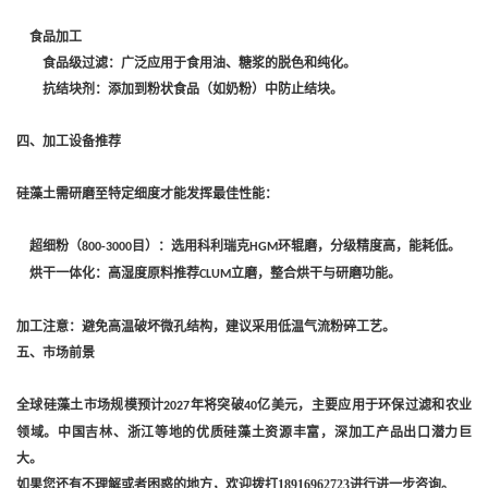
‌食品加工‌
‌食品级过滤‌：广泛应用于食用油、糖浆的脱色和纯化。
‌抗结块剂‌：添加到粉状食品（如奶粉）中防止结块。
‌四、加工设备推荐‌
硅藻土需研磨至特定细度才能发挥最佳性能：
‌超细粉（
目）‌：选用科利瑞克‌
环辊磨‌，分级精度高，能耗低。
800-3000
HGM
‌烘干一体化‌：高湿度原料推荐‌
立磨‌，整合烘干与研磨功能。
CLUM
‌加工注意‌：避免高温破坏微孔结构，建议采用低温气流粉碎工艺。
‌五、市场前景‌
全球硅藻土市场规模预计
年将突破
亿美元，主要应用于环保过滤和农业
2027
40
领域。中国吉林、浙江等地的优质硅藻土资源丰富，深加工产品出口潜力巨
大。
如果您还有不理解或者困惑的地方，欢迎拨打
18916962723
进行进一步咨询。