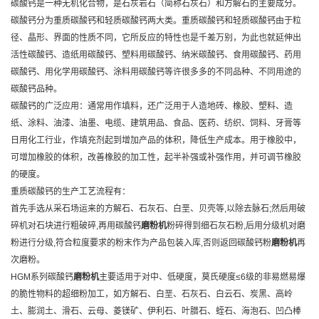
碳酸钙是一种无机化合物，是石灰岩石（简称石灰石）和方解石的主要成分。
碳酸钙分为重质碳酸钙和轻质碳酸钙两大类。重质碳酸钙和轻质碳酸钙由于粒
径、晶形、界面的性质不同，它所反应的特性也是千差万别，为此也就延伸出
活性碳酸钙、造纸用碳酸钙、塑料用碳酸钙、纳米碳酸钙、食用碳酸钙、药用
碳酸钙、用化学用碳酸钙、涂料用碳酸钙等许很多多的不同品种、不同用途的
碳酸钙品种。
碳酸钙的广泛应用：
通常用作填料，还广泛用于人造地砖、橡胶、塑料、造
纸、涂料、油漆、油墨、电缆、建筑用品、食品、医药、纺织、饲料、牙膏等
日用化工行业，作填充剂起到增加产品的体积，降低生产成本。用于橡胶中，
可增加橡胶的体积，改善橡胶的加工性，起半补强或补强作用，并可调节橡胶
的硬度。
重质碳酸钙的生产工艺流程有：
首先手选从采石场运来的方解石、石灰石、白垩、贝壳等
,以除去脉石;然后用破
碎机对石块进行粗破碎,再用碳酸钙
磨粉机
粉碎得到细石灰石粉,后用分级机对磨
粉进行分级,符合粒度要求的粉末作为产品包装入库,否则返回碳酸钙粉
磨粉机
再
次磨粉。
HGM
系列
碳酸钙
磨粉机
主要适用于对中、低硬度，莫氏硬度≤6级的非易燃易爆
的脆性物料的超细粉加工，如方解石、白垩、石灰石、白云石、炭黑、高岭
土、膨润土、滑石、云母、菱镁矿、伊利石、叶腊石、蛭石、海泡石、凹凸棒