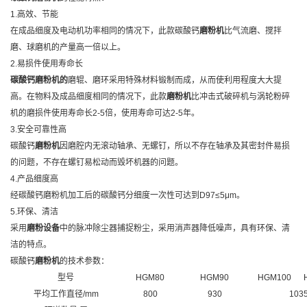
1.
高效、节能
在成品细度及电动机功率相同的情况下，此款碳酸钙
磨粉机
比气流磨、搅拌
磨、球磨机的产量高一倍以上。
2.
易损件使用寿命长
碳酸钙磨粉机的
磨辊、磨环采用特殊材料锻制而成，从而使利用程度大大提
高。在物料及成品细度相同的情况下，此款
磨粉机
比冲击式破碎机与涡轮粉碎
机的磨损件使用寿命长
2-5倍，使用寿命可达2-5年。
3.
安全可靠性高
碳酸钙
磨粉机
因磨腔内无滚动轴承、无螺钉，所以不存在轴承及其密封件易损
的问题，不存在螺钉易松动而毁坏机器的问题。
4.
产品细度高
经碳酸钙磨粉机加工后的碳酸钙分细度一次性可达到
D97≤5μm。
5.
环保、清洁
采用
磨粉设备
中的脉冲除尘器捕捉粉尘，采用消声器降低噪声，具有环保、清
洁的特点。
碳酸钙
磨粉机
的技术参数：
型号
HGM80
HGM90
HGM100
平均工作直径/mm
800
930
103