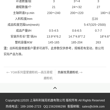
环道数量/层
3
3
～4
3
磨辊数量/个
21
24
～32
27
主轴转速/r.p.min
230
～240
200
～220
180
～2
入料粒度/mm
≦
20
成品粒度范围/um(mesh)
5-47(325~2500)
成品产量t/H
0.5-4.5
0.6-6.5
0.7-7
安装外形长*宽*高/m
13.9*4*6.2
14.7*4.8*7.2
18*4.6*
整机容量/KW
145-165
185-204
263
注：
出料粒度根据客户要求可调节，此参数仅供参考，规格若有变动，依公司
实际产品为准。
YGM系列雷蒙磨粉机—高压悬辊
热解炭黑磨粉机
磨粉机
Copyright(
)2020 上海科利瑞克机器有限公司 版权所有 All Rights Reserved
C
热线电话：189-1696-2723 QQ:1562698298 客服邮箱：sales@clirik.com