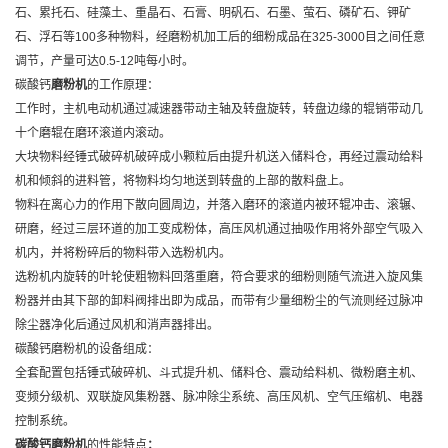
石、累托石、硅藻土、重晶石、石膏、明矾石、石墨、萤石、磷矿石、钾矿
石、浮石等100多种物料，经磨粉机加工后的细粉成品在325-3000目之间任意
调节，产量可达0.5-12吨每小时。
碳酸钙
磨粉机
的工作原理：
工作时，主机电动机通过减速器带动主轴及转盘旋转，转盘边缘的辊销带动几
十个磨辊在磨环滚道内滚动。
大块物料经锤式破碎机破碎成小颗粒后由提升机送入储料仓，再经过震动给料
机和倾斜的进料管，将物料均匀地送到转盘的上部的散料盘上。
物料在离心力的作用下散向圆周边，并落入磨环的滚道内被环辊冲击、滚辗、
研磨，经过三层环道的加工变成粉体，高压风机通过抽吸作用将外部空气吸入
机内，并将粉碎后的物料带入选粉机内。
选粉机内旋转的叶轮使粗物料回落重磨，符合要求的细粉则随气流进入旋风集
粉器并由其下部的卸料阀排出即为成品，而带有少量细粉尘的气流则经过脉冲
除尘器净化后通过风机和消声器排出。
碳酸钙磨粉机的设备组成：
全套配置包括锤式破碎机、斗式提升机、储料仓、震动给料机、微粉磨主机、
变频分级机、双联旋风集粉器、脉冲除尘系统、高压风机、空气压缩机、电器
控制系统。
碳酸钙磨粉机
的性能特点
：